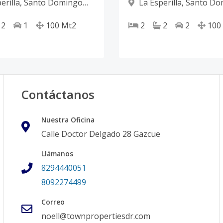
erilla
,
Santo Domingo
La Esperilla
,
Santo Do
D.N.
2
1
100
Mt2
2
2
2
100
Contáctanos
Nuestra Oficina
Calle Doctor Delgado 28 Gazcue
Llámanos
8294440051
8092274499
Correo
noell@townpropertiesdr.com