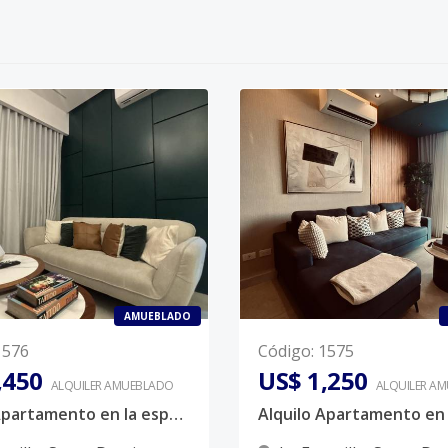
AMUEBLADO
1576
Código
:
1575
,450
US$ 1,250
ALQUILER
AMUEBLADO
ALQUILER
AM
Alquilo Apartamento en la esperilla