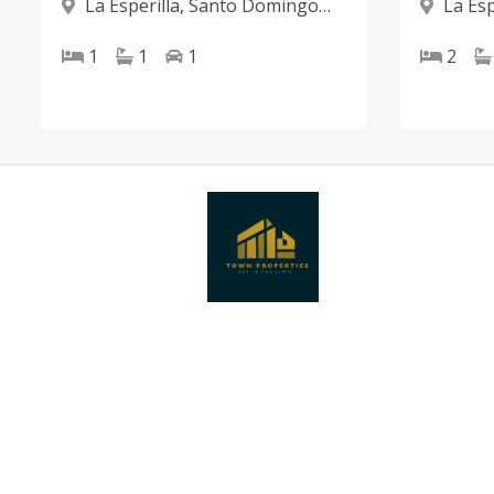
La Esperilla
,
Santo Domingo
La Esp
D.N.
D.N.
1
1
1
2