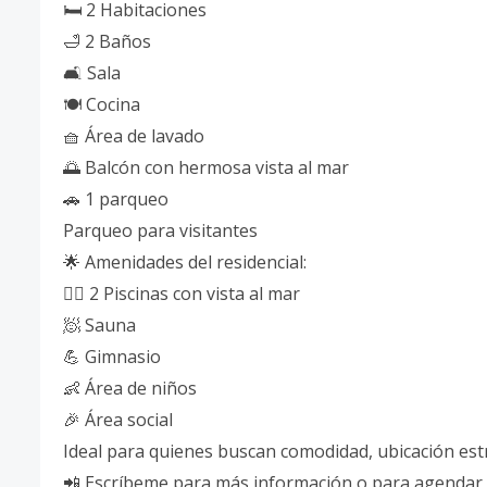
🛏 2 Habitaciones
🛁 2 Baños
🛋 Sala
🍽 Cocina
🧺 Área de lavado
🌅 Balcón con hermosa vista al mar
🚗 1 parqueo
Parqueo para visitantes
🌟 Amenidades del residencial:
🏊‍♀️ 2 Piscinas con vista al mar
🧖 Sauna
💪 Gimnasio
👶 Área de niños
🎉 Área social
Ideal para quienes buscan comodidad, ubicación estr
📲 Escríbeme para más información o para agendar t