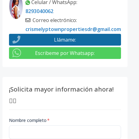
Celular / WhatsApp
:
8293040062
Correo electrónico
:
crismelyptownpropertiesdr@gmail.com
Llámame
:
Escribeme por Whatsapp
:
¡Solicita mayor información ahora!
👇🏽
Nombre completo
*