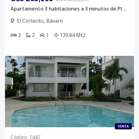
Apartamento 3 habitaciones a 3 minutos de Playa Los Corales
El Cortecito
,
Bávaro
3
2
1
139.84
Mt2
VENTA
Código
:
1447