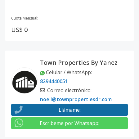
Cuota Mensual:
US$ 0
Town Properties By Yanez
Celular / WhatsApp
:
8294440051
Correo electrónico
:
noell@townpropertiesdr.com
Llámame
:
Escribeme por Whatsapp
: