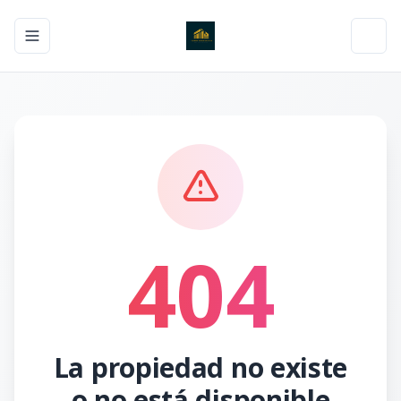
Toggle navigation menu
Toggl
404
La propiedad no existe
o no está disponible