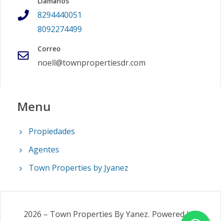
Llámanos
8294440051
8092274499
Correo
noell@townpropertiesdr.com
Menu
Propiedades
Agentes
Town Properties by Jyanez
2026
–
Town Properties By Yanez
.
Powered by