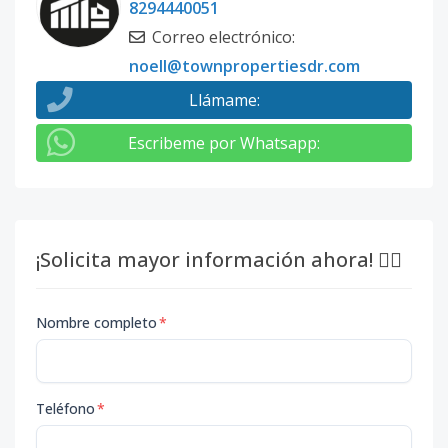
8294440051
Correo electrónico
:
noell@townpropertiesdr.com
Llámame
:
Escribeme por Whatsapp
:
¡Solicita mayor información ahora! 👇🏽
Nombre completo
*
Teléfono
*