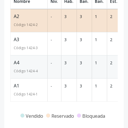
Nombre
Niv.
Hab.
Ban.
Ban.
Est.
m
A2
-
3
3
1
2
1
Código
1424
-2
A3
-
3
3
1
2
1
Código
1424
-3
A4
-
3
3
1
2
1
Código
1424
-4
A1
-
3
3
1
2
1
Código
1424
-1
Vendido
Reservado
Bloqueada