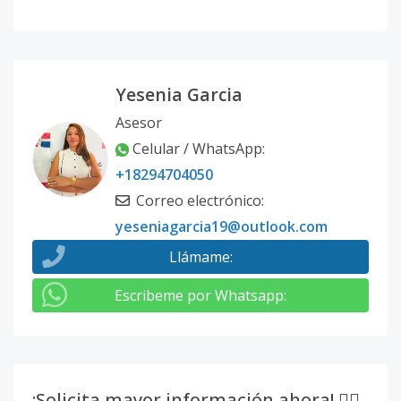
Yesenia Garcia
Asesor
Celular / WhatsApp
:
+18294704050
Correo electrónico
:
yeseniagarcia19@outlook.com
Llámame
:
Escribeme por Whatsapp
:
¡Solicita mayor información ahora! 👇🏽