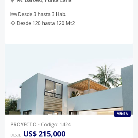
Av. Barceló
,
Punta Cana
Desde
3
hasta
3
Hab.
Desde
120
hasta
120
Mt2
VENTA
PROYECTO
-
Código
:
1424
US$ 215,000
DESDE