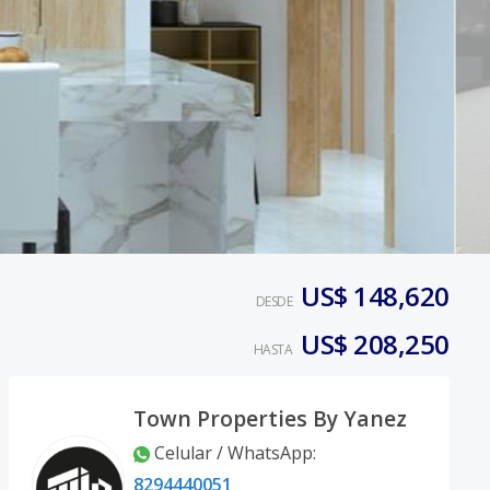
US$ 148,620
DESDE
US$ 208,250
HASTA
Town Properties By Yanez
Celular / WhatsApp
:
8294440051