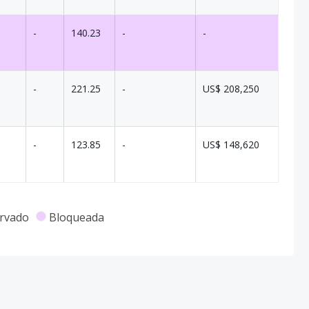
-
140.23
-
-
-
221.25
-
US$ 208,250
-
123.85
-
US$ 148,620
rvado
Bloqueada