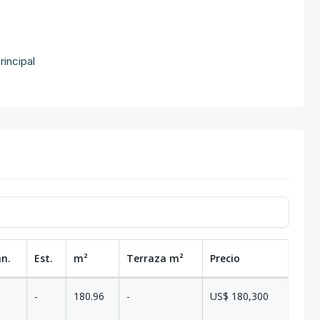
rincipal
an.
Est.
m²
Terraza
m²
Precio
-
180.96
-
US$ 180,300