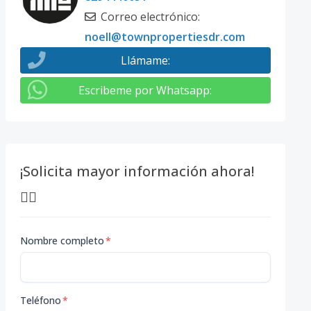
Correo electrónico
:
noell@townpropertiesdr.com
Llámame
:
Escribeme por Whatsapp
:
¡Solicita mayor información ahora!
👇🏽
Nombre completo
*
Teléfono
*