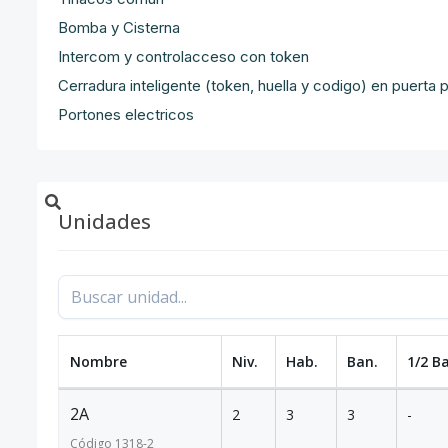
Bomba y Cisterna
Intercom y controlacceso con token
Cerradura inteligente (token, huella y codigo) en puerta p
Portones electricos
Unidades
Nombre
Niv.
Hab.
Ban.
1/2 B
2A
2
3
3
-
Código
1318
-2