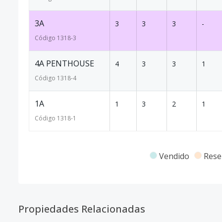
3A
3
3
3
-
Código
1318
-3
4A PENTHOUSE
4
3
3
1
Código
1318
-4
1A
1
3
2
1
Código
1318
-1
Vendido
Rese
Propiedades Relacionadas