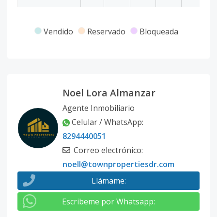
Vendido
Reservado
Bloqueada
Noel Lora Almanzar
Agente Inmobiliario
Celular / WhatsApp
:
8294440051
Correo electrónico
:
noell@townpropertiesdr.com
Llámame
:
Escribeme por Whatsapp
: