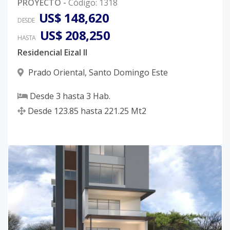
PROYECTO
-
Código
:
1318
US$ 148,620
DESDE
US$ 208,250
HASTA
Residencial Eizal ll
Prado Oriental
,
Santo Domingo Este
Desde
3
hasta
3
Hab.
Desde
123.85
hasta
221.25
Mt2