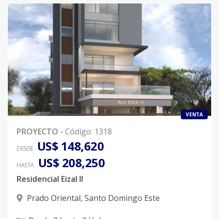
VENTA
PROYECTO
-
Código
:
1318
US$ 148,620
DESDE
US$ 208,250
HASTA
Residencial Eizal ll
Prado Oriental
,
Santo Domingo Este