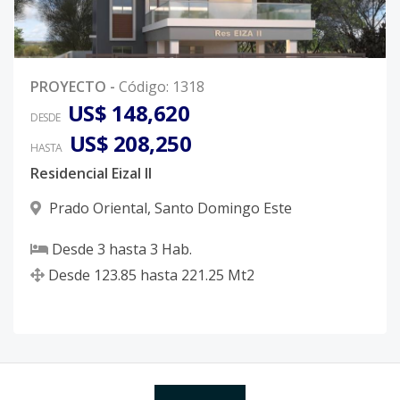
PROYECTO
-
Código
:
1318
US$ 148,620
DESDE
US$ 208,250
HASTA
Residencial Eizal ll
Prado Oriental
,
Santo Domingo Este
Desde
3
hasta
3
Hab.
Desde
123.85
hasta
221.25
Mt2