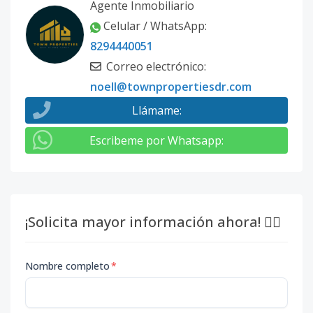
Agente Inmobiliario
Celular / WhatsApp
:
8294440051
Correo electrónico
:
noell@townpropertiesdr.com
Llámame
:
Escribeme por Whatsapp
:
¡Solicita mayor información ahora! 👇🏽
Nombre completo
*