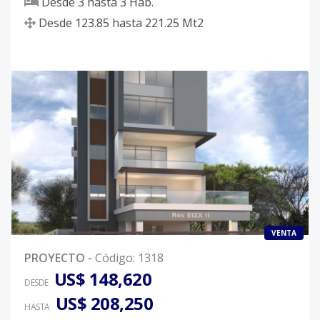
Desde
3
hasta
3
Hab.
Desde
123.85
hasta
221.25
Mt2
VENTA
PROYECTO
-
Código
:
1318
US$ 148,620
DESDE
US$ 208,250
HASTA