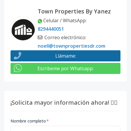
Town Properties By Yanez
Celular / WhatsApp
:
8294440051
Correo electrónico
:
noell@townpropertiesdr.com
Llámame
:
Escribeme por Whatsapp
:
¡Solicita mayor información ahora! 👇🏽
Nombre completo
*