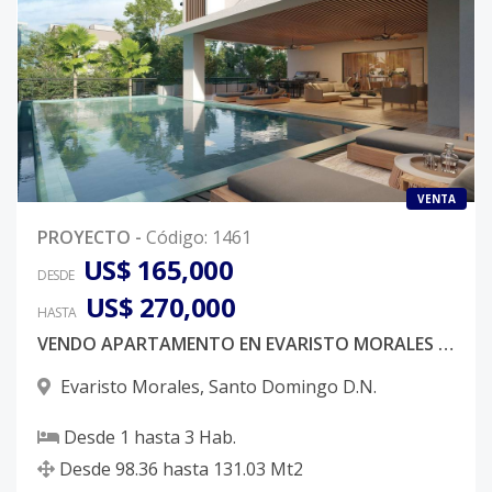
VENTA
PROYECTO
-
Código
:
1461
US$ 165,000
DESDE
US$ 270,000
HASTA
VENDO APARTAMENTO EN EVARISTO MORALES AIRBNB FRIENDLY
Evaristo Morales
,
Santo Domingo D.N.
Desde
1
hasta
3
Hab.
Desde
98.36
hasta
131.03
Mt2