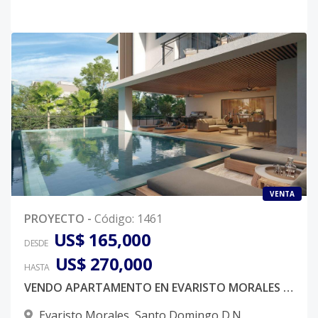
VENTA
PROYECTO
-
Código
:
1461
US$ 165,000
DESDE
US$ 270,000
HASTA
VENDO APARTAMENTO EN EVARISTO MORALES AIRBNB FRIENDLY
Evaristo Morales
,
Santo Domingo D.N.