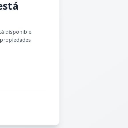
está
tá disponible
 propiedades