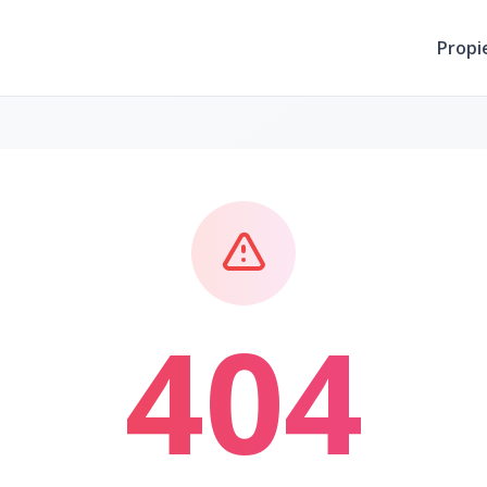
Propi
404