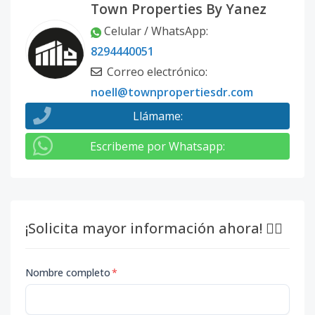
Town Properties By Yanez
Celular / WhatsApp
:
8294440051
Correo electrónico
:
noell@townpropertiesdr.com
Llámame
:
Escribeme por Whatsapp
:
¡Solicita mayor información ahora! 👇🏽
Nombre completo
*