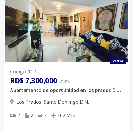
VENTA
Código
:
1122
RD$ 7,300,000
VENTA
Apartamento de oportunidad en los prados Distrito Nacional
Los Prados
,
Santo Domingo D.N.
2
2
2
102
Mt2