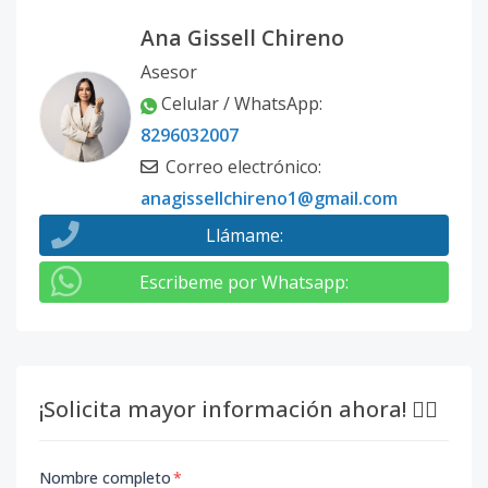
Ana Gissell Chireno
Asesor
Celular / WhatsApp
:
8296032007
Correo electrónico
:
anagissellchireno1@gmail.com
Llámame
:
Escribeme por Whatsapp
:
¡Solicita mayor información ahora! 👇🏽
Nombre completo
*