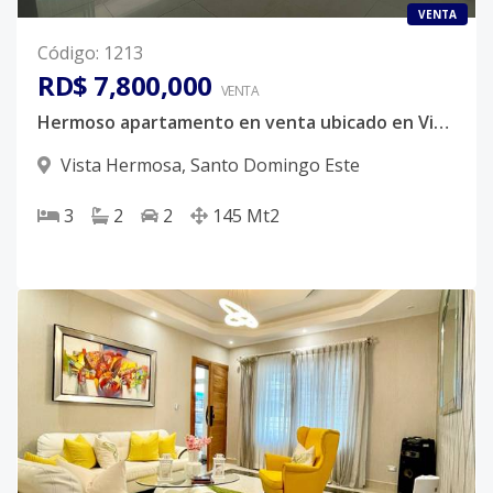
VENTA
Código
:
1213
RD$ 7,800,000
VENTA
Hermoso apartamento en venta ubicado en Vista Hermosa, Santo Domingo Este.
Vista Hermosa
,
Santo Domingo Este
3
2
2
145
Mt2