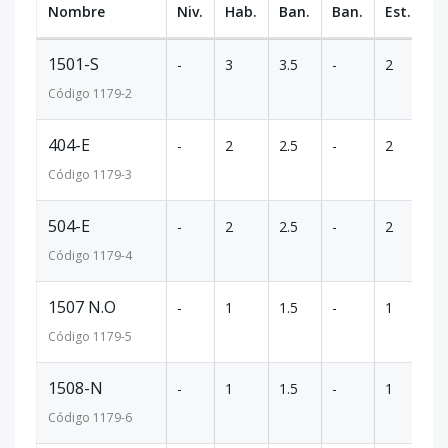
Nombre
Niv.
Hab.
Ban.
Ban.
Est.
m
1501-S
-
3
3.5
-
2
1
Código
1179
-2
404-E
-
2
2.5
-
2
1
Código
1179
-3
504-E
-
2
2.5
-
2
1
Código
1179
-4
1507 N.O
-
1
1.5
-
1
7
Código
1179
-5
1508-N
-
1
1.5
-
1
6
Código
1179
-6