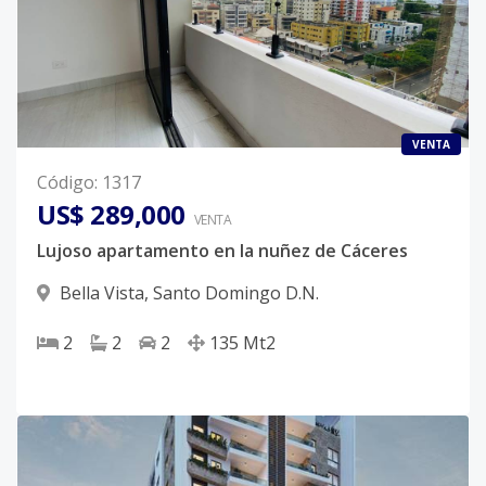
VENTA
Código
:
1317
US$ 289,000
VENTA
Lujoso apartamento en la nuñez de Cáceres
Bella Vista
,
Santo Domingo D.N.
2
2
2
135
Mt2