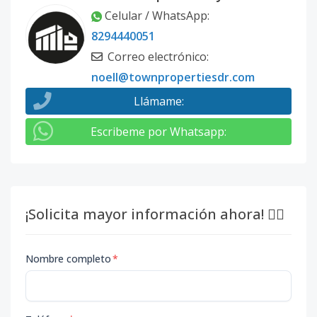
1511-E
-
1
1.5
-
1
7
Celular / WhatsApp
:
Código
1179
-18
8294440051
Correo electrónico
:
804-E
-
2
2.5
-
2
1
noell@townpropertiesdr.com
Código
1179
-1
Llámame
:
Escribeme por Whatsapp
:
¡Solicita mayor información ahora! 👇🏽
Nombre completo
*