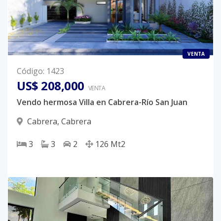
VENTA
Código
:
1423
US$ 208,000
VENTA
Vendo hermosa Villa en Cabrera-Río San Juan
Cabrera
,
Cabrera
3
3
2
126
Mt2