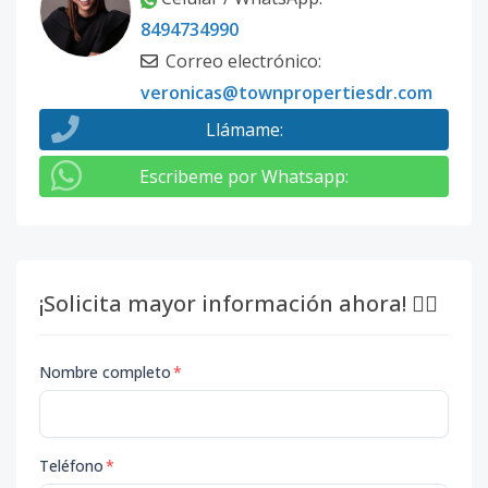
8494734990
Correo electrónico
:
veronicas@townpropertiesdr.com
Llámame
:
Escribeme por Whatsapp
:
¡Solicita mayor información ahora! 👇🏽
Nombre completo
*
Teléfono
*