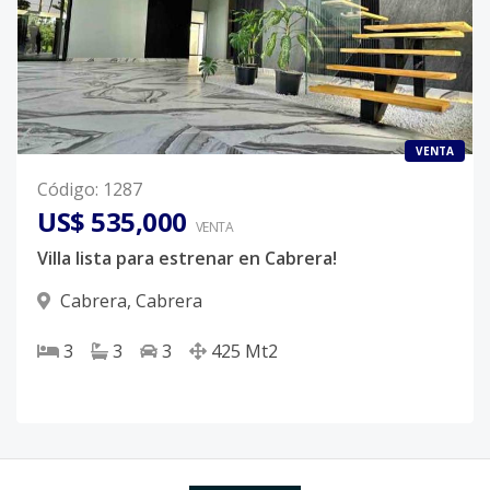
VENTA
Código
:
1287
US$ 535,000
VENTA
Villa lista para estrenar en Cabrera!
Cabrera
,
Cabrera
3
3
3
425
Mt2